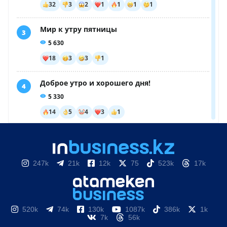
247k
21k
12k
75
523k
17k
520k
74k
130k
1087k
386k
1k
7k
56k