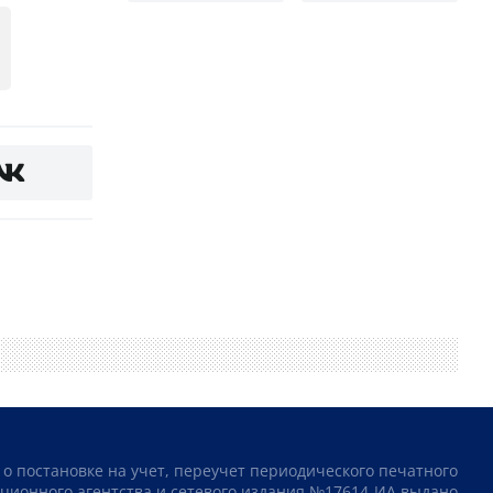
 о постановке на учет, переучет периодического печатного
ционного агентства и сетевого издания №17614-ИА выдано