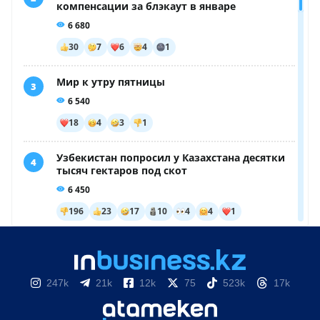
247k
21k
12k
75
523k
17k