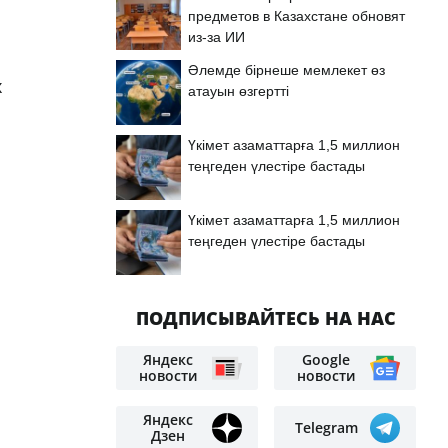
предметов в Казахстане обновят
из-за ИИ
Әлемде бірнеше мемлекет өз
х
атауын өзгертті
Үкімет азаматтарға 1,5 миллион
теңгеден үлестіре бастады
Үкімет азаматтарға 1,5 миллион
теңгеден үлестіре бастады
ПОДПИСЫВАЙТЕСЬ НА НАС
Яндекс
Google
новости
новости
Яндекс
Telegram
Дзен