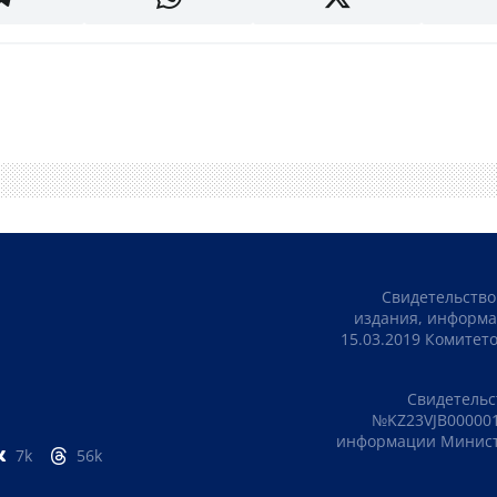
Свидетельство
издания, информа
15.03.2019 Комите
Свидетельс
№KZ23VJB000001
информации Министе
7k
56k