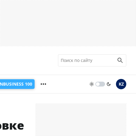
INBUSINESS 100
KZ
овке