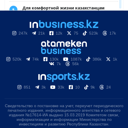
247k
21k
12k
75
523k
17k
520k
74k
130k
1087k
386k
1k
7k
56k
851
3k
33k
10
9k
24
Свидетельство о постановке на учет, переучет периодического
печатного издания, информационного агентства и сетевого
издания №17614-ИА выдано 15.03.2019 Комитетом связи,
информатизации и информации Министерства по
инвестициям и развитию Республики Казахстан.