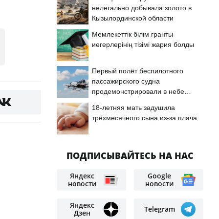
нелегально добывала золото в
Кызылординской области
Мемлекеттік білім гранты
иегерлерінің тізімі жария болды
Первый полёт беспилотного
пассажирского судна
продемонстрировали в небе
Астаны
18-летняя мать задушила
трёхмесячного сына из-за плача
ПОДПИСЫВАЙТЕСЬ НА НАС
Яндекс
Google
новости
новости
Яндекс
Telegram
Дзен