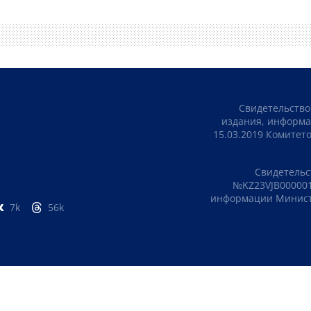
Свидетельство
издания, информа
15.03.2019 Комите
Свидетельс
№KZ23VJB000001
информации Министе
7k
56k