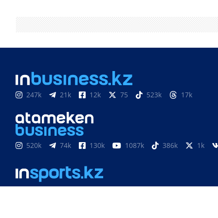
247k
21k
12k
75
523k
17k
520k
74k
130k
1087k
386k
1k
851
3k
33k
10
9k
24