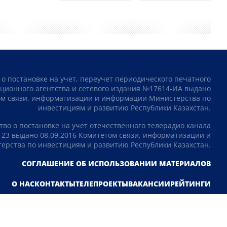
 о постановке на учет, переучет периодического печатного
ционного агентства и сетевого издания №17614-ИА выдано
том связи, информатизации и информации Министерства по
инвестициям и развитию Республики Казахстан.
тво о постановке на учет отечественного телерадио канала
23 выдано 08.09.2016 Комитетом связи, информатизации и
рства по инвестициям и развитию Республики Казахстан.
СОГЛАШЕНИЕ ОБ ИСПОЛЬЗОВАНИИ МАТЕРИАЛОВ
О НАС
КОНТАКТЫ
ТЕЛЕПРОЕКТЫ
ВАКАНСИИ
РЕЙТИНГИ