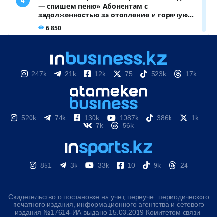
247k
21k
12k
75
523k
17k
520k
74k
130k
1087k
386k
1k
7k
56k
851
3k
33k
10
9k
24
Свидетельство о постановке на учет, переучет периодического
печатного издания, информационного агентства и сетевого
издания №17614-ИА выдано 15.03.2019 Комитетом связи,