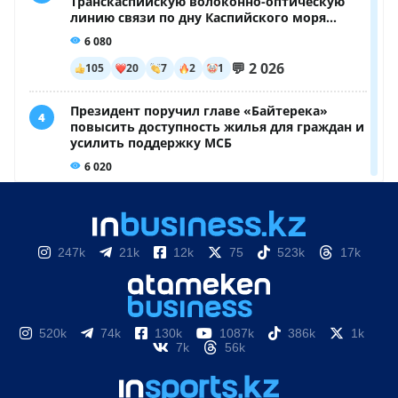
247k
21k
12k
75
523k
17k
520k
74k
130k
1087k
386k
1k
7k
56k