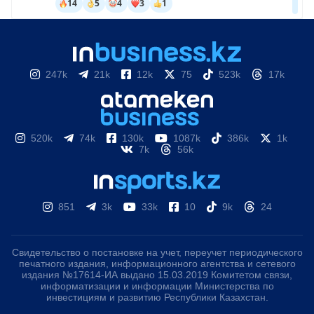
247k
21k
12k
75
523k
17k
520k
74k
130k
1087k
386k
1k
7k
56k
851
3k
33k
10
9k
24
Свидетельство о постановке на учет, переучет периодического
печатного издания, информационного агентства и сетевого
издания №17614-ИА выдано 15.03.2019 Комитетом связи,
информатизации и информации Министерства по
инвестициям и развитию Республики Казахстан.