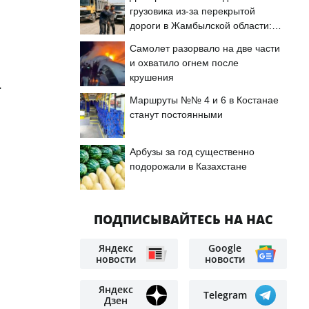
грузовика из-за перекрытой
дороги в Жамбылской области:
подробности
Самолет разорвало на две части
и охватило огнем после
крушения
.
Маршруты №№ 4 и 6 в Костанае
станут постоянными
Арбузы за год существенно
подорожали в Казахстане
ПОДПИСЫВАЙТЕСЬ НА НАС
Яндекс
Google
новости
новости
Яндекс
Telegram
Дзен