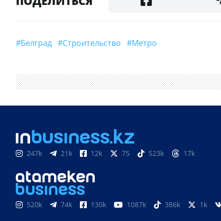
ПОДЕЛИТЬСЯ
#Белград
#строительство
#Метро
247k
21k
12k
75
523k
17k
520k
74k
130k
1087k
386k
1k