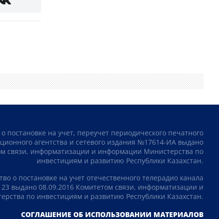
 о постановке на учет, переучет периодического печатного
ционного агентства и сетевого издания №17614-ИА выдано
том связи, информатизации и информации Министерства по
инвестициям и развитию Республики Казахстан.
тво о постановке на учет отечественного телерадио канала
23 выдано 08.09.2016 Комитетом связи, информатизации и
рства по инвестициям и развитию Республики Казахстан.
СОГЛАШЕНИЕ ОБ ИСПОЛЬЗОВАНИИ МАТЕРИАЛОВ