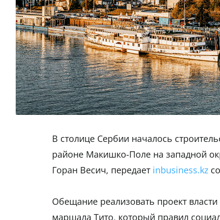
В столице Сербии началось строитель
районе Макишко-Поле на западной ок
Горан Весич, передает
inbusiness.kz
со
Обещание реализовать проект власти 
маршала Тито, который правил социа