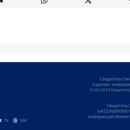
Свидетельство
издания, информа
15.03.2019 Комите
Свидетельс
№KZ23VJB000001
информации Министе
7k
56k