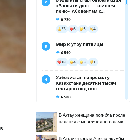
В Актау женщина погибла после
падения с многоэтажного дома
ов
В Актау открыли Аллею дружбы