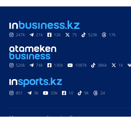
247k
21k
12k
75
523k
17k
520k
74k
130k
1087k
386k
1k
851
3k
33k
10
9k
24
Медиахолдинг «Atameken Business»