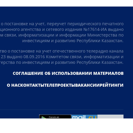
 о постановке на учет, переучет периодического печатного
ционного агентства и сетевого издания №17614-ИА выдано
том связи, информатизации и информации Министерства по
инвестициям и развитию Республики Казахстан.
тво о постановке на учет отечественного телерадио канала
23 выдано 08.09.2016 Комитетом связи, информатизации и
рства по инвестициям и развитию Республики Казахстан.
СОГЛАШЕНИЕ ОБ ИСПОЛЬЗОВАНИИ МАТЕРИАЛОВ
О НАС
КОНТАКТЫ
ТЕЛЕПРОЕКТЫ
ВАКАНСИИ
РЕЙТИНГИ