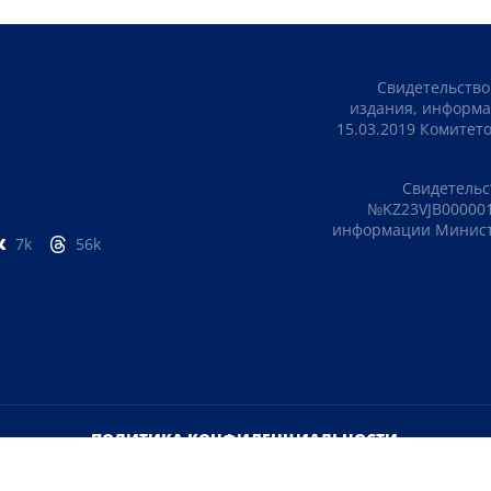
Свидетельство
издания, информа
15.03.2019 Комите
Свидетельс
№KZ23VJB000001
информации Министе
7k
56k
ПОЛИТИКА КОНФИДЕНЦИАЛЬНОСТИ