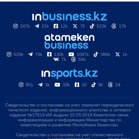
247k
21k
12k
75
523k
17k
520k
74k
130k
1087k
386k
1k
7k
56k
851
3k
33k
10
9k
24
Свидетельство о постановке на учет, переучет периодического
печатного издания, информационного агентства и сетевого
издания №17614-ИА выдано 15.03.2019 Комитетом связи,
информатизации и информации Министерства по
инвестициям и развитию Республики Казахстан.
Свидетельство о постановке на учет отечественного