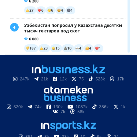
247k
21k
12k
75
523k
17k
520k
74k
130k
1087k
386k
1k
7k
56k
851
3k
33k
10
9k
24