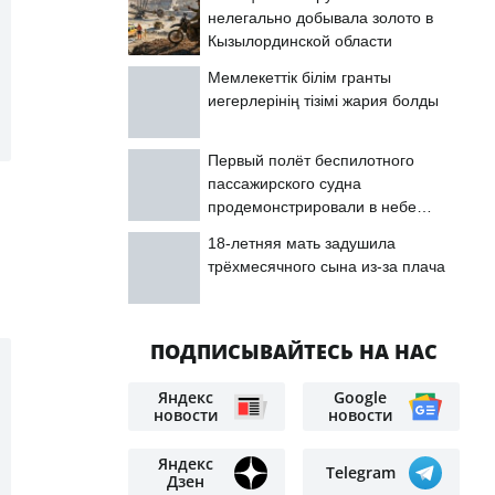
нелегально добывала золото в
Кызылординской области
Мемлекеттік білім гранты
иегерлерінің тізімі жария болды
Первый полёт беспилотного
пассажирского судна
продемонстрировали в небе
Астаны
18-летняя мать задушила
трёхмесячного сына из-за плача
ПОДПИСЫВАЙТЕСЬ НА НАС
Яндекс
Google
новости
новости
Яндекс
Telegram
Дзен