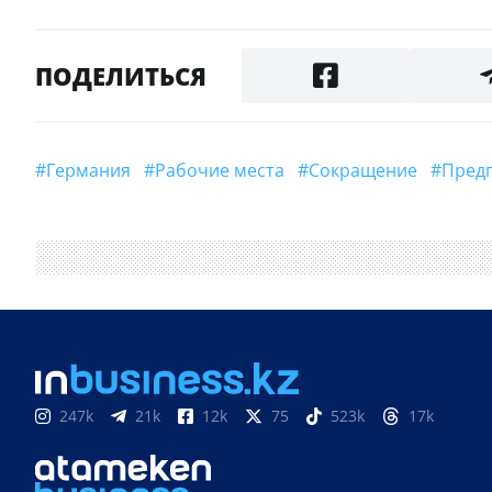
ПОДЕЛИТЬСЯ
#Германия
#рабочие места
#сокращение
#пре
247k
21k
12k
75
523k
17k