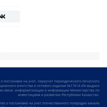
 о постановке на учет, переучет периодического печатного
ционного агентства и сетевого издания №17614-ИА выдано
том связи, информатизации и информации Министерства по
инвестициям и развитию Республики Казахстан.
тво о постановке на учет отечественного телерадио канала