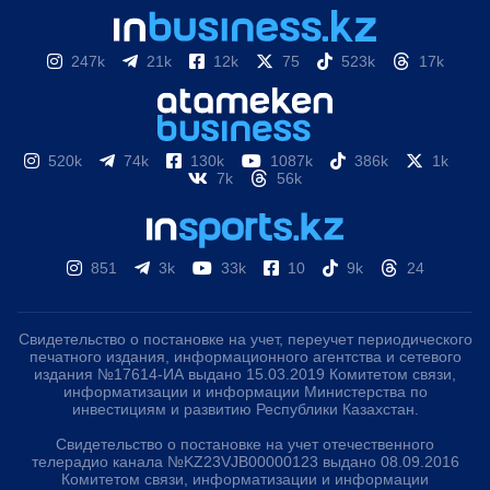
247k
21k
12k
75
523k
17k
520k
74k
130k
1087k
386k
1k
7k
56k
851
3k
33k
10
9k
24
Свидетельство о постановке на учет, переучет периодического
печатного издания, информационного агентства и сетевого
издания №17614-ИА выдано 15.03.2019 Комитетом связи,
информатизации и информации Министерства по
инвестициям и развитию Республики Казахстан.
Свидетельство о постановке на учет отечественного
телерадио канала №KZ23VJB00000123 выдано 08.09.2016
Комитетом связи, информатизации и информации