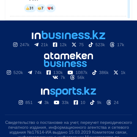
247k
21k
12k
75
523k
17k
520k
74k
130k
1087k
386k
1k
7k
56k
851
3k
33k
10
9k
24
Свидетельство о постановке на учет, переучет периодического
печатного издания, информационного агентства и сетевого
издания №17614-ИА выдано 15.03.2019 Комитетом связи,