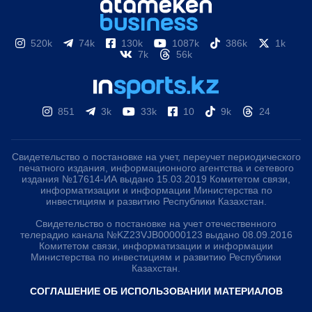
520k
74k
130k
1087k
386k
1k
7k
56k
851
3k
33k
10
9k
24
Свидетельство о постановке на учет, переучет периодического
печатного издания, информационного агентства и сетевого
издания №17614-ИА выдано 15.03.2019 Комитетом связи,
информатизации и информации Министерства по
инвестициям и развитию Республики Казахстан.
Свидетельство о постановке на учет отечественного
телерадио канала №KZ23VJB00000123 выдано 08.09.2016
Комитетом связи, информатизации и информации
Министерства по инвестициям и развитию Республики
Казахстан.
СОГЛАШЕНИЕ ОБ ИСПОЛЬЗОВАНИИ МАТЕРИАЛОВ