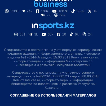
520k
74k
130k
1087k
386k
1k
7k
56k
851
3k
33k
10
9k
24
Свидетельство о постановке на учет, переучет периодического
печатного издания, информационного агентства и сетевого
издания №17614-ИА выдано 15.03.2019 Комитетом связи,
информатизации и информации Министерства по
инвестициям и развитию Республики Казахстан.
Свидетельство о постановке на учет отечественного
телерадио канала №KZ23VJB00000123 выдано 08.09.2016
Комитетом связи, информатизации и информации
Министерства по инвестициям и развитию Республики
Казахстан.
СОГЛАШЕНИЕ ОБ ИСПОЛЬЗОВАНИИ МАТЕРИАЛОВ