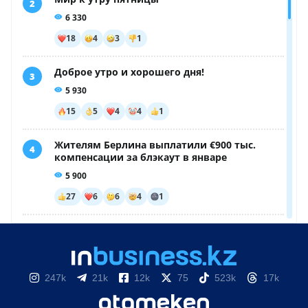
247k
21k
12k
75
523k
17k