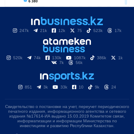
247k
21k
12k
75
523k
17k
520k
74k
130k
1087k
386k
1k
7k
56k
851
3k
33k
10
9k
24
Свидетельство о постановке на учет, переучет периодического
печатного издания, информационного агентства и сетевого
издания №17614-ИА выдано 15.03.2019 Комитетом связи,
информатизации и информации Министерства по
инвестициям и развитию Республики Казахстан.