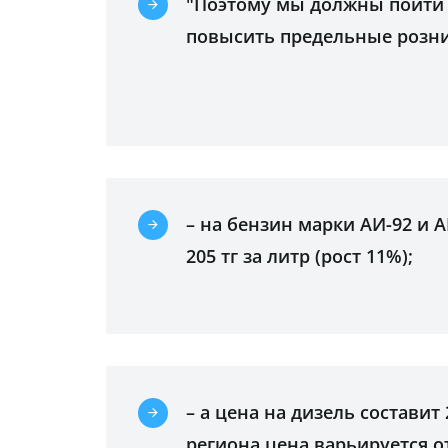
"Поэтому мы должны пойти 
повысить предельные розни
– на бензин марки АИ-92 и А
205 тг за литр (рост 11%);
– а цена на дизель составит 
региона цена варьируется от