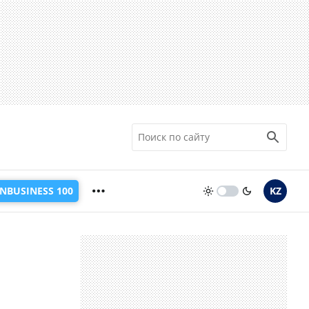
INBUSINESS 100
KZ
и