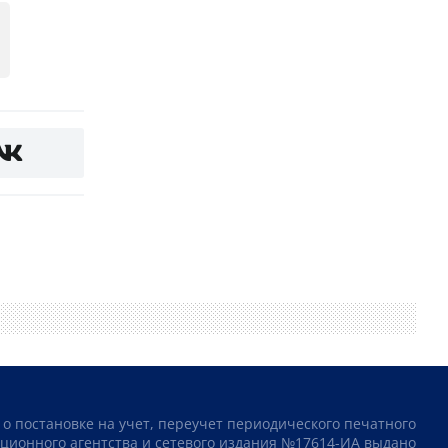
 о постановке на учет, переучет периодического печатного
ционного агентства и сетевого издания №17614-ИА выдано