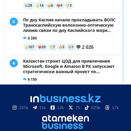
247k
21k
12k
75
523k
17k