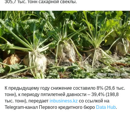
305,7 тыс. тонн сахарной свеклы.
Фото:
pixabay.com
К предыдущему году снижение составило 8% (26,6 тыс.
тонн), к периоду пятилетней давности – 39,4% (198,8
тыс. тонн), передает
inbusiness.kz
со ссылкой на
Telegram-канал Первого кредитного бюро
Data Hub
.