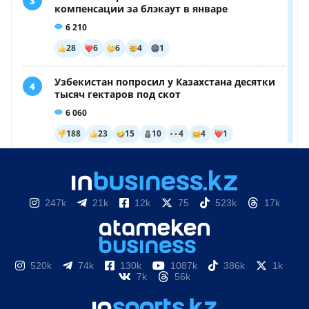
247k
21k
12k
75
523k
17k
520k
74k
130k
1087k
386k
1k
7k
56k