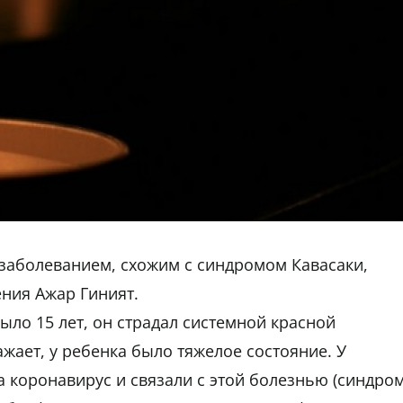
с заболеванием, схожим с синдромом Кавасаки,
ния Ажар Гиният.
ыло 15 лет, он страдал системной красной
жает, у ребенка было тяжелое состояние. У
а коронавирус и связали с этой болезнью (синдро