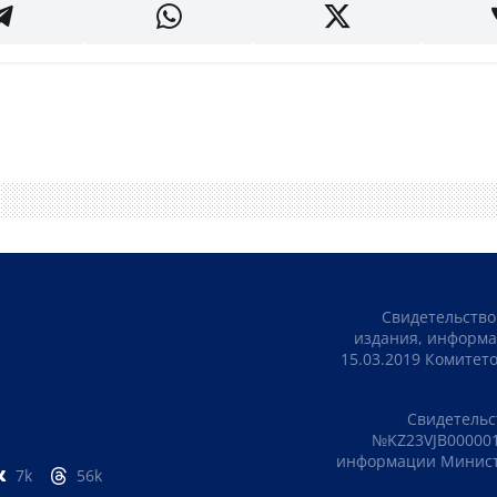
Свидетельство
издания, информа
15.03.2019 Комите
Свидетельс
№KZ23VJB000001
информации Министе
7k
56k