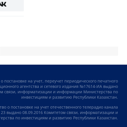
 о постановке на учет, переучет периодического печатного
ционного агентства и сетевого издания №17614-ИА выдано
том связи, информатизации и информации Министерства по
инвестициям и развитию Республики Казахстан.
тво о постановке на учет отечественного телерадио канала
23 выдано 08.09.2016 Комитетом связи, информатизации и
рства по инвестициям и развитию Республики Казахстан.