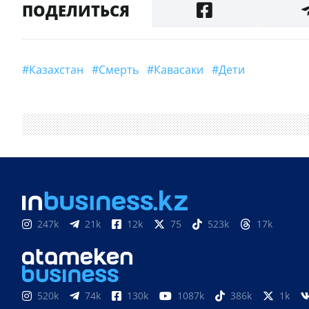
ПОДЕЛИТЬСЯ
#Казахстан
#смерть
#Кавасаки
#дети
247k
21k
12k
75
523k
17k
520k
74k
130k
1087k
386k
1k