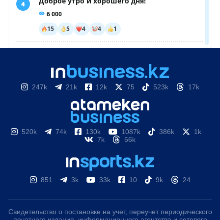
247k
21k
12k
75
523k
17k
520k
74k
130k
1087k
386k
1k
7k
56k
851
3k
33k
10
9k
24
Свидетельство о постановке на учет, переучет периодического
печатного издания, информационного агентства и сетевого