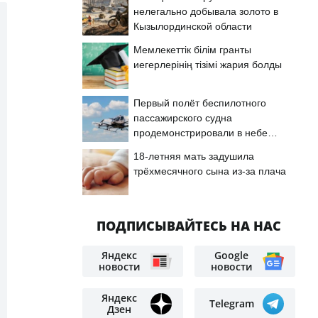
нелегально добывала золото в
Кызылординской области
Мемлекеттік білім гранты
иегерлерінің тізімі жария болды
Первый полёт беспилотного
пассажирского судна
продемонстрировали в небе
Астаны
18-летняя мать задушила
трёхмесячного сына из-за плача
ПОДПИСЫВАЙТЕСЬ НА НАС
Яндекс
Google
новости
новости
Яндекс
Telegram
Дзен