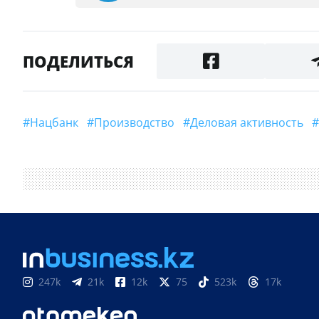
ПОДЕЛИТЬСЯ
#Нацбанк
#производство
#деловая активность
247k
21k
12k
75
523k
17k