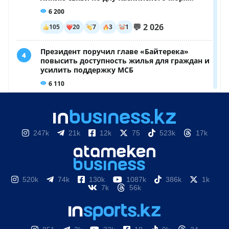
247k
21k
12k
75
523k
17k
520k
74k
130k
1087k
386k
1k
7k
56k