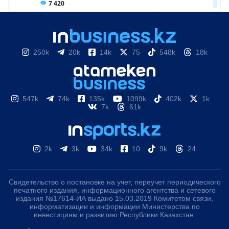
250k
20k
14k
75
548k
18k
547k
74k
135k
1099k
402k
1k
7k
61k
2k
3k
34k
10
9k
24
Свидетельство о постановке на учет, переучет периодического
печатного издания, информационного агентства и сетевого
издания №17614-ИА выдано 15.03.2019 Комитетом связи,
информатизации и информации Министерства по
инвестициям и развитию Республики Казахстан.