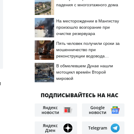
падения с многоэтажного дома
На месторождении в Мангистау
произошло возгорание при
очистке резервуара
Пять человек получили сроки за
мошенничество при
реконструкции водовода
«Астрахань — Мангышлак»
В обмелевшем Дунае нашли
мотоцикл времён Второй
мировой
и
ПОДПИСЫВАЙТЕСЬ НА НАС
Яндекс
Google
новости
новости
Яндекс
Telegram
Дзен