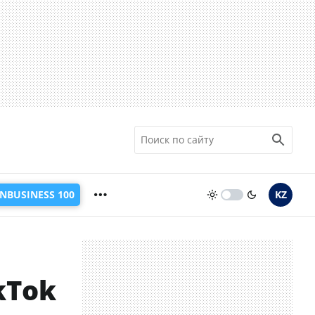
INBUSINESS 100
KZ
kTok