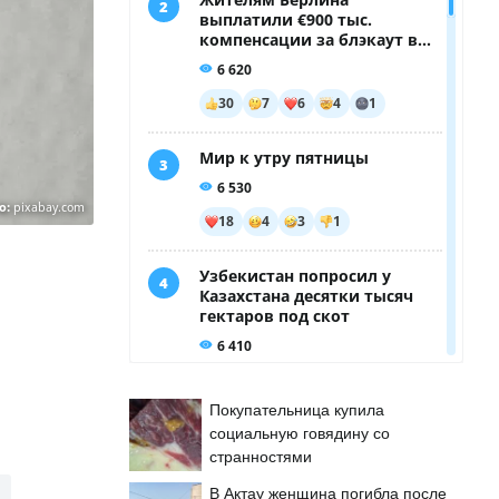
о:
pixabay.com
Покупательница купила
социальную говядину со
странностями
В Актау женщина погибла после