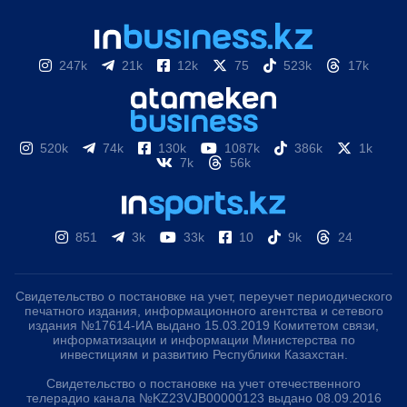
247k
21k
12k
75
523k
17k
520k
74k
130k
1087k
386k
1k
7k
56k
851
3k
33k
10
9k
24
Свидетельство о постановке на учет, переучет периодического
печатного издания, информационного агентства и сетевого
издания №17614-ИА выдано 15.03.2019 Комитетом связи,
информатизации и информации Министерства по
инвестициям и развитию Республики Казахстан.
Свидетельство о постановке на учет отечественного
телерадио канала №KZ23VJB00000123 выдано 08.09.2016