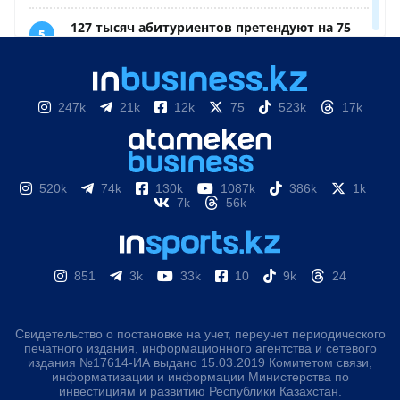
247k
21k
12k
75
523k
17k
520k
74k
130k
1087k
386k
1k
7k
56k
851
3k
33k
10
9k
24
Свидетельство о постановке на учет, переучет периодического
печатного издания, информационного агентства и сетевого
издания №17614-ИА выдано 15.03.2019 Комитетом связи,
информатизации и информации Министерства по
инвестициям и развитию Республики Казахстан.