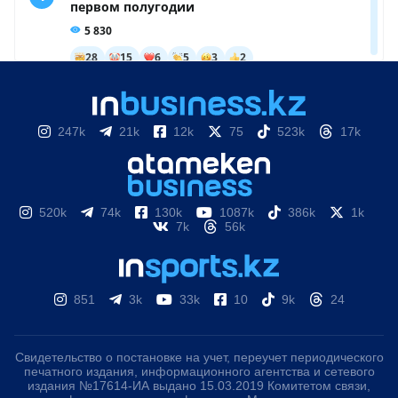
247k
21k
12k
75
523k
17k
520k
74k
130k
1087k
386k
1k
7k
56k
851
3k
33k
10
9k
24
Свидетельство о постановке на учет, переучет периодического
печатного издания, информационного агентства и сетевого
издания №17614-ИА выдано 15.03.2019 Комитетом связи,