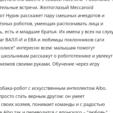
тельные встречи. Желтоглазый Meccanoid
бот Нурик расскажет пару смешных анекдотов и
ьёзных роботов, умеющих распознавать лица и
, есть и младшие братья. Их имена у всех на слуху
xar ВАЛЛ-И и ЕВА и любимцы поклонников саги
полисе" интересно всем: малышам помогут
 школьникам расскажут о робототехнике и увлекут
низмов своими руками. Обучение через игру
обака-робот с искусственным интеллектом Aibo.
просто стать верным другом: он умеет
 своих хозяев, понимает команды и с радостью
 Aibo так и переводится с японского – "любовь",