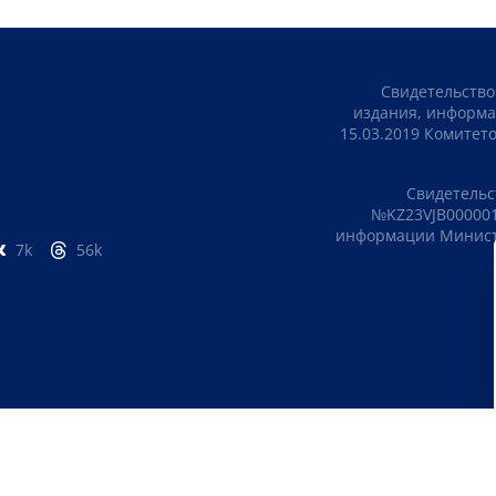
Свидетельство
издания, информа
15.03.2019 Комите
Свидетельс
№KZ23VJB000001
информации Министе
7k
56k
ПОЛИТИКА КОНФИДЕНЦИАЛЬНОСТИ