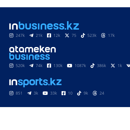
247k
21k
12k
75
523k
17k
520k
74k
130k
1087k
386k
1k
851
3k
33k
10
9k
24
Медиахолдинг «Atameken Business»