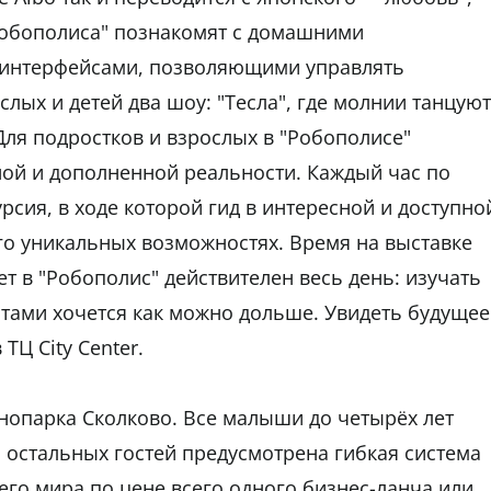
"Робополиса" познакомят с домашними
интерфейсами, позволяющими управлять
лых и детей два шоу: "Тесла", где молнии танцуют
 Для подростков и взрослых в "Робополисе"
ной и дополненной реальности. Каждый час по
рсия, в ходе которой гид в интересной и доступно
го уникальных возможностях. Время на выставке
т в "Робополис" действителен весь день: изучать
отами хочется как можно дольше. Увидеть будущее
ТЦ City Center.
нопарка Сколково. Все малыши до четырёх лет
 остальных гостей предусмотрена гибкая система
его мира по цене всего одного бизнес-ланча или