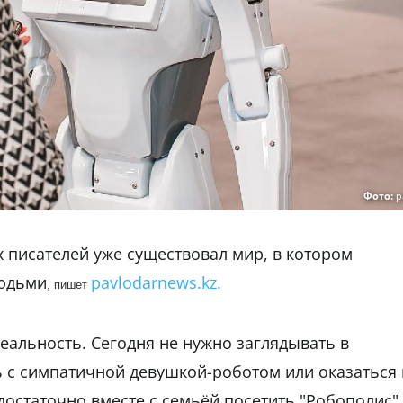
Фото:
p
х писателей уже существовал мир, в котором
людьми
pavlodarnews.kz.
, пишет
еальность. Сегодня не нужно заглядывать в
 с симпатичной девушкой-роботом или оказаться 
достаточно вместе с семьёй посетить "Робополис".