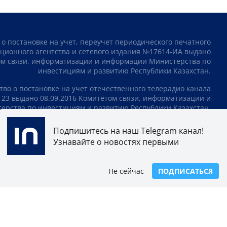
 о постановке на учет, переучет периодического печатного
ционного агентства и сетевого издания №17614-ИА выдано
том связи, информатизации и информации Министерства по
инвестициям и развитию Республики Казахстан.
тво о постановке на учет отечественного телерадио канала
23 выдано 08.09.2016 Комитетом связи, информатизации и
рства по инвестициям и развитию Республики Казахстан.
СОГЛАШЕНИЕ ОБ ИСПОЛЬЗОВАНИИ МАТЕРИАЛОВ
Подпишитесь на наш Telegram канал!
Узнавайте о новостях первыми
О НАС
КОНТАКТЫ
ТЕЛЕПРОЕКТЫ
ВАКАНСИИ
РЕЙТИНГИ
Не сейчас
ПОДПИСАТЬСЯ