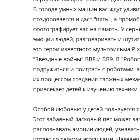
В городе умных машин вас ждут удиви
поздоровается и даст "пять", а промо
сфотографирует вас на память. У сер
эмоции людей, разговаривать и шутить
это герои известного мультфильма Pi
"Звездные войны" BB8 и BB9. В "Робо
подружиться и поиграть с роботами, а
их процессом создания сложных меха
привлекает детей к изучению техники.
Особой любовью у детей пользуется с
Этот забавный ласковый пес может за
распознавать эмоции людей, узнавать
играет со своими игрушками. Название