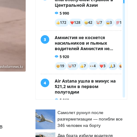
avlodarnews.kz
Самолет рухнул после
разгерметизации — погибли все
в
346 человек на борту
Два брата избили водителя