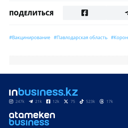
ПОДЕЛИТЬСЯ
#Вакцинирование
#Павлодарская область
#Коро
247k
21k
12k
75
523k
17k