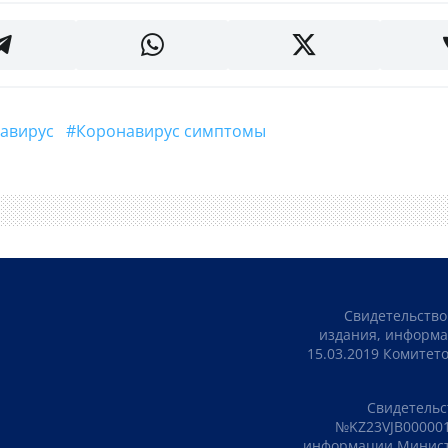
навирус
#коронавирус симптомы
Свидетельство
издания, информа
15.03.2019 Комите
Свидетельс
№KZ23VJB000001
информации Министе