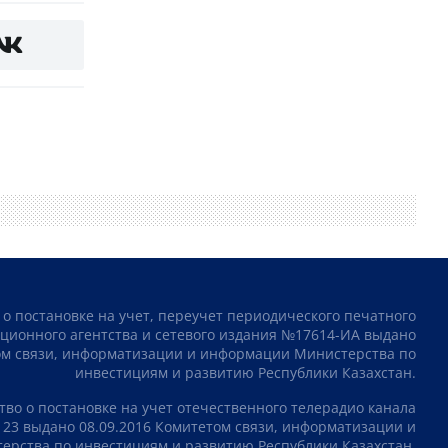
 о постановке на учет, переучет периодического печатного
ционного агентства и сетевого издания №17614-ИА выдано
том связи, информатизации и информации Министерства по
инвестициям и развитию Республики Казахстан.
тво о постановке на учет отечественного телерадио канала
23 выдано 08.09.2016 Комитетом связи, информатизации и
рства по инвестициям и развитию Республики Казахстан.