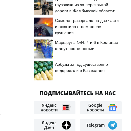
грузовика из-за перекрытой
дороги в Жамбылской области:
подробности
Самолет разорвало на две части
и охватило огнем после
о
крушения
Маршруты №№ 4 и 6 в Костанае
станут постоянными
Арбузы за год существенно
подорожали в Казахстане
ПОДПИСЫВАЙТЕСЬ НА НАС
Яндекс
Google
новости
новости
е
Яндекс
Telegram
Дзен