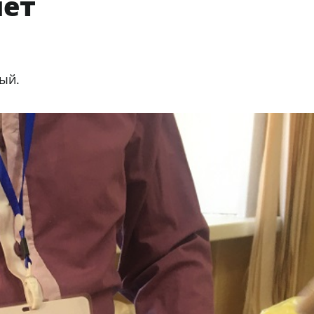
нет
дый.