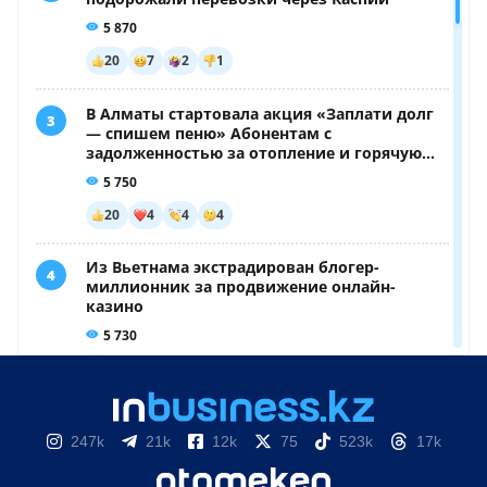
247k
21k
12k
75
523k
17k