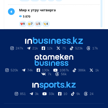
247k
21k
12k
75
523k
17k
520k
74k
130k
1087k
386k
1k
7k
56k
851
3k
33k
10
9k
24