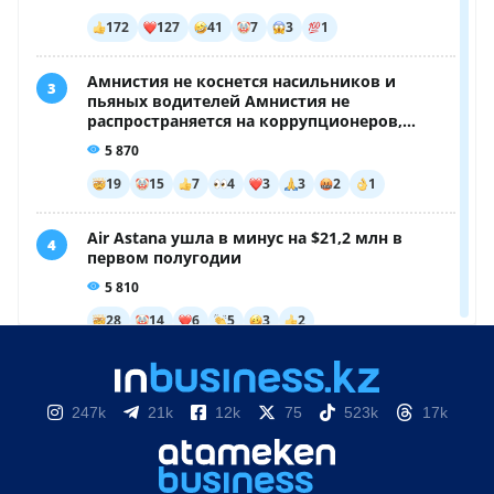
247k
21k
12k
75
523k
17k