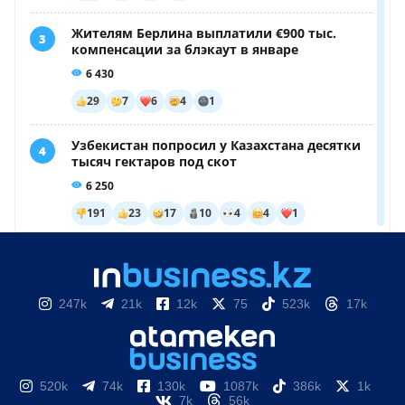
247k
21k
12k
75
523k
17k
520k
74k
130k
1087k
386k
1k
7k
56k