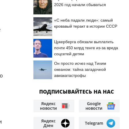
2026 год начали сбываться
«С неба падали люди»: самый
кровавый теракт в истории СССР
е
Цукерберга обязали выплатить
почти 450 млрд тенге из-за вреда
соцсетей детям
Он просто исчез над Тихим
океаном: тайна загадочной
то
авиакатастрофы
ПОДПИСЫВАЙТЕСЬ НА НАС
Яндекс
Google
новости
новости
Яндекс
и
Telegram
Дзен