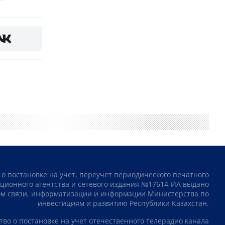
 о постановке на учет, переучет периодического печатного
ционного агентства и сетевого издания №17614-ИА выдано
том связи, информатизации и информации Министерства по
инвестициям и развитию Республики Казахстан.
тво о постановке на учет отечественного телерадио канала