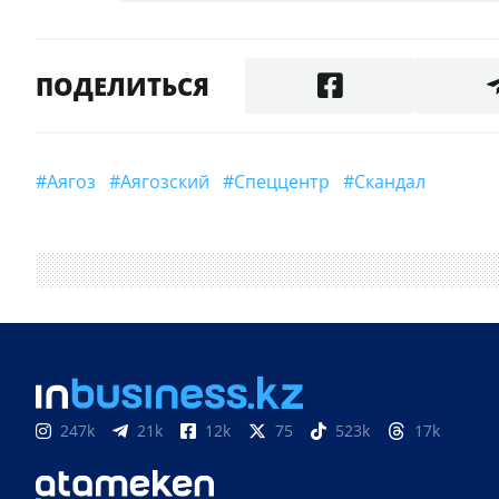
ПОДЕЛИТЬСЯ
#Аягоз
#аягозский
#спеццентр
#Скандал
247k
21k
12k
75
523k
17k