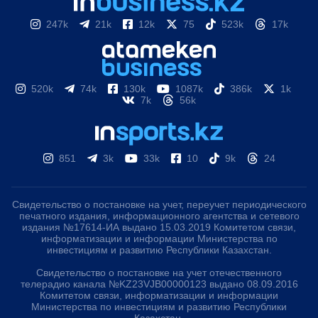
247k
21k
12k
75
523k
17k
520k
74k
130k
1087k
386k
1k
7k
56k
851
3k
33k
10
9k
24
Свидетельство о постановке на учет, переучет периодического
печатного издания, информационного агентства и сетевого
издания №17614-ИА выдано 15.03.2019 Комитетом связи,
информатизации и информации Министерства по
инвестициям и развитию Республики Казахстан.
Свидетельство о постановке на учет отечественного
телерадио канала №KZ23VJB00000123 выдано 08.09.2016
Комитетом связи, информатизации и информации
Министерства по инвестициям и развитию Республики