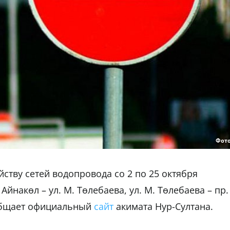
Фот
йству сетей водопровода со 2 по 25 октября
Айнакөл – ул. М. Төлебаева, ул. М. Төлебаева – пр.
ообщает официальный
сайт
акимата Нур-Султана.