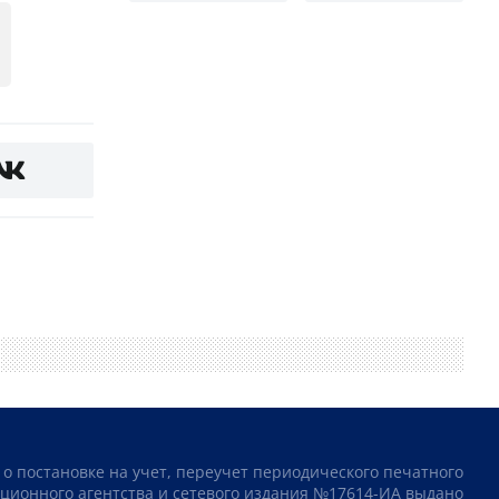
 о постановке на учет, переучет периодического печатного
ционного агентства и сетевого издания №17614-ИА выдано