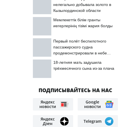
нелегально добывала золото в
Кызылординской области
Мемлекеттік білім гранты
иегерлерінің тізімі жария болды
Первый полёт беспилотного
пассажирского судна
продемонстрировали в небе
Астаны
18-летняя мать задушила
трёхмесячного сына из-за плача
ПОДПИСЫВАЙТЕСЬ НА НАС
Яндекс
Google
новости
новости
Яндекс
Telegram
Дзен