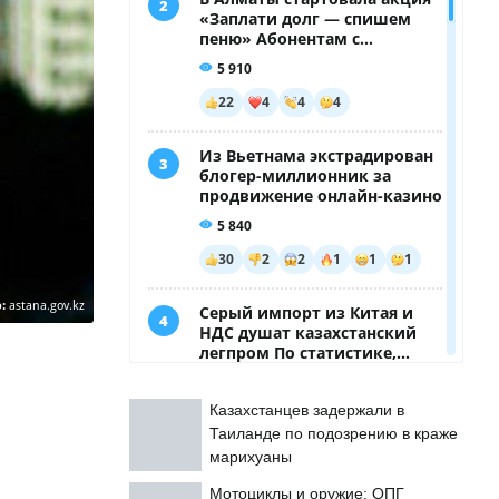
о:
astana.gov.kz
Казахстанцев задержали в
Таиланде по подозрению в краже
марихуаны
Мотоциклы и оружие: ОПГ