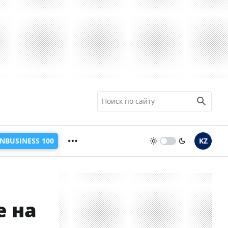
INBUSINESS 100
KZ
е на