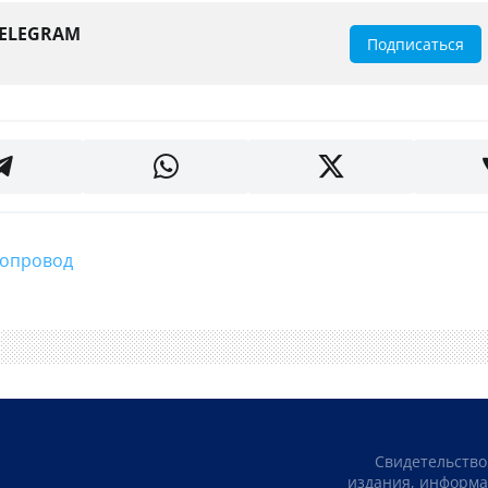
TELEGRAM
Подписаться
одопровод
Свидетельство
издания, информа