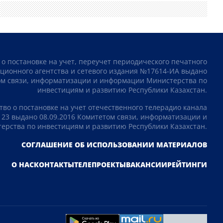
 о постановке на учет, переучет периодического печатного
ционного агентства и сетевого издания №17614-ИА выдано
том связи, информатизации и информации Министерства по
инвестициям и развитию Республики Казахстан.
тво о постановке на учет отечественного телерадио канала
23 выдано 08.09.2016 Комитетом связи, информатизации и
рства по инвестициям и развитию Республики Казахстан.
СОГЛАШЕНИЕ ОБ ИСПОЛЬЗОВАНИИ МАТЕРИАЛОВ
О НАС
КОНТАКТЫ
ТЕЛЕПРОЕКТЫ
ВАКАНСИИ
РЕЙТИНГИ