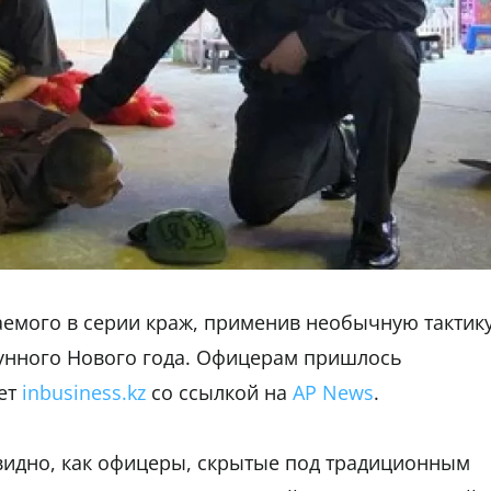
аемого в серии краж, применив необычную тактик
унного Нового года. Офицерам пришлось
ает
inbusiness.kz
со ссылкой на
AP News
.
видно, как офицеры, скрытые под традиционным