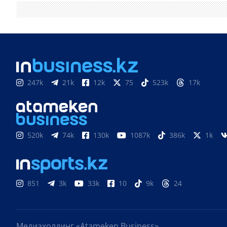
247k
21k
12k
75
523k
17k
520k
74k
130k
1087k
386k
1k
851
3k
33k
10
9k
24
Медиахолдинг «Atameken Business»