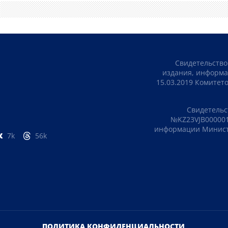
Свидетельство
издания, информа
15.03.2019 Комите
Свидетельс
№KZ23VJB000001
информации Министе
7k
56k
ПОЛИТИКА КОНФИДЕНЦИАЛЬНОСТИ