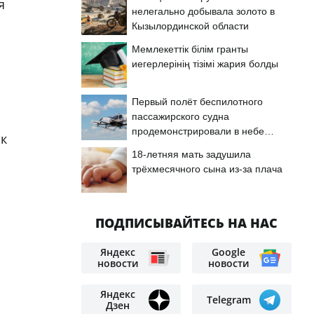
я
нелегально добывала золото в
Кызылординской области
Мемлекеттік білім гранты
иегерлерінің тізімі жария болды
Первый полёт беспилотного
пассажирского судна
продемонстрировали в небе
ок
Астаны
18-летняя мать задушила
трёхмесячного сына из-за плача
ПОДПИСЫВАЙТЕСЬ НА НАС
Яндекс
Google
новости
новости
Яндекс
Telegram
Дзен