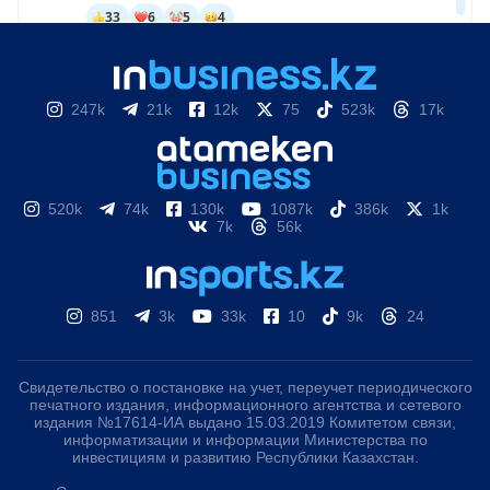
247k
21k
12k
75
523k
17k
520k
74k
130k
1087k
386k
1k
7k
56k
851
3k
33k
10
9k
24
Свидетельство о постановке на учет, переучет периодического
печатного издания, информационного агентства и сетевого
издания №17614-ИА выдано 15.03.2019 Комитетом связи,
информатизации и информации Министерства по
инвестициям и развитию Республики Казахстан.