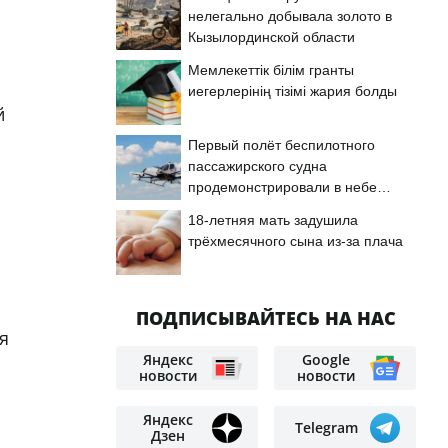
нелегально добывала золото в
Кызылординской области
Мемлекеттік білім гранты
иегерлерінің тізімі жария болды
й
Первый полёт беспилотного
пассажирского судна
продемонстрировали в небе
Астаны
18-летняя мать задушила
трёхмесячного сына из-за плача
ПОДПИСЫВАЙТЕСЬ НА НАС
я
Яндекс
Google
новости
новости
Яндекс
Telegram
Дзен