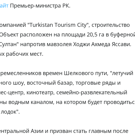
айт
Премьер-министра РК.
панией "Turkistan Tourism City", строительство
 Объект расположен на площади 20,5 га в буферно
Султан" напротив мавзолея Ходжи Ахмеда Яссави.
ых рабочих мест.
 ремесленников времен Шелкового пути, "летучий
нного шоу, восточный базар, торговые ряды и
нес-центр, кинотеатр, семейно-развлекательный
аны водным каналом, на котором будет проводитьс
лодок".
ентральной Азии и призван стать главным после