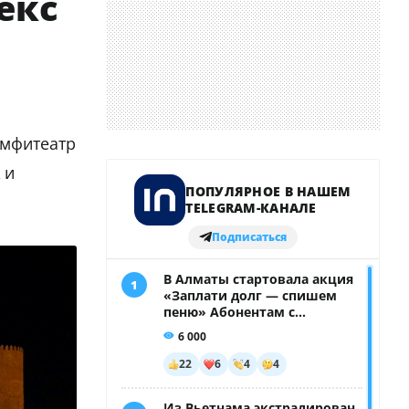
екс
амфитеатр
 и