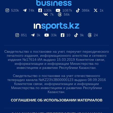
520k
74k
130k
1087k
386k
1k
7k
56k
851
3k
33k
10
9k
24
Свидетельство о постановке на учет, переучет периодического
печатного издания, информационного агентства и сетевого
издания №17614-ИА выдано 15.03.2019 Комитетом связи,
информатизации и информации Министерства по
инвестициям и развитию Республики Казахстан.
Свидетельство о постановке на учет отечественного
телерадио канала №KZ23VJB00000123 выдано 08.09.2016
Комитетом связи, информатизации и информации
Министерства по инвестициям и развитию Республики
Казахстан.
СОГЛАШЕНИЕ ОБ ИСПОЛЬЗОВАНИИ МАТЕРИАЛОВ