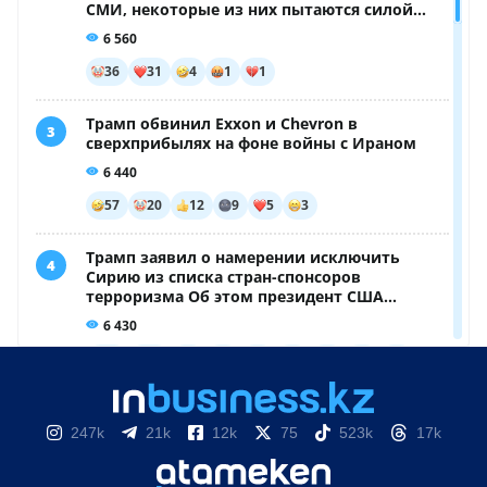
247k
21k
12k
75
523k
17k