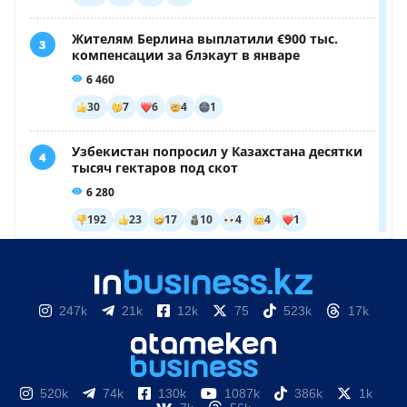
247k
21k
12k
75
523k
17k
520k
74k
130k
1087k
386k
1k