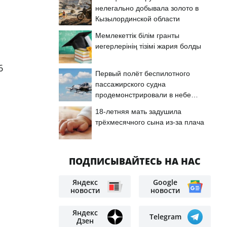
%
нелегально добывала золото в
Кызылординской области
Мемлекеттік білім гранты
иегерлерінің тізімі жария болды
6
Первый полёт беспилотного
пассажирского судна
продемонстрировали в небе
Астаны
18-летняя мать задушила
трёхмесячного сына из-за плача
ПОДПИСЫВАЙТЕСЬ НА НАС
Яндекс
Google
новости
новости
Яндекс
Telegram
Дзен