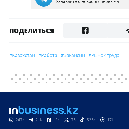
Узнавайте о новостях первыми
ПОДЕЛИТЬСЯ
#Казахстан
#Работа
#вакансии
#рынок труда
247k
21k
12k
75
523k
17k