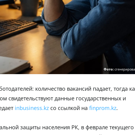
Фото:
сгенериров
ботодателей: количество вакансий падает, тогда ка
том свидетельствуют данные государственных и
едает
inbusiness.kz
со ссылкой на
finprom.kz
.
альной защиты населения РК, в феврале текущего