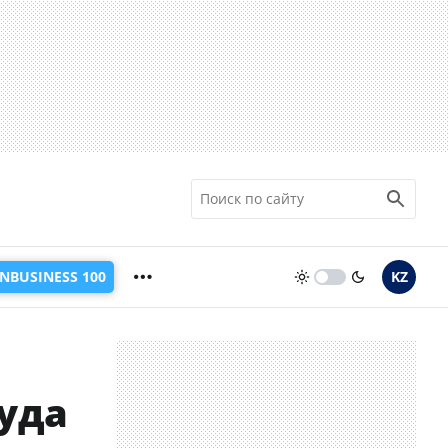
INBUSINESS 100
KZ
уда