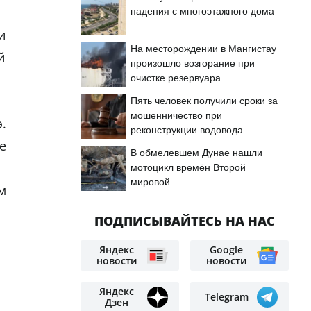
падения с многоэтажного дома
и
На месторождении в Мангистау
й
произошло возгорание при
очистке резервуара
Пять человек получили сроки за
мошенничество при
э.
реконструкции водовода
е
«Астрахань — Мангышлак»
В обмелевшем Дунае нашли
мотоцикл времён Второй
мировой
м
ПОДПИСЫВАЙТЕСЬ НА НАС
Яндекс
Google
новости
новости
Яндекс
Telegram
Дзен