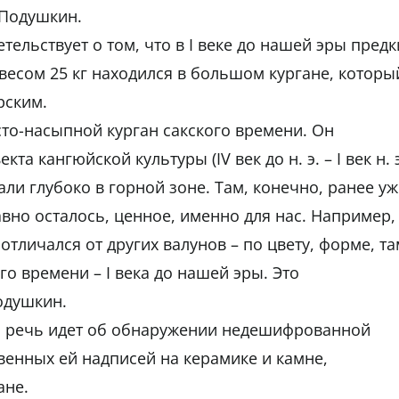
 Подушкин.
тельствует о том, что в I веке до нашей эры предк
весом 25 кг находился в большом кургане, которы
рским.
то-насыпной курган сакского времени. Он
та кангюйской культуры (IV век до н. э. – I век н. 
али глубоко в горной зоне. Там, конечно, ранее уж
вно осталось, ценное, именно для нас. Например,
отличался от других валунов – по цвету, форме, та
ого времени – I века до нашей эры. Это
одушкин.
о, речь идет об обнаружении недешифрованной
венных ей надписей на керамике и камне,
ане.