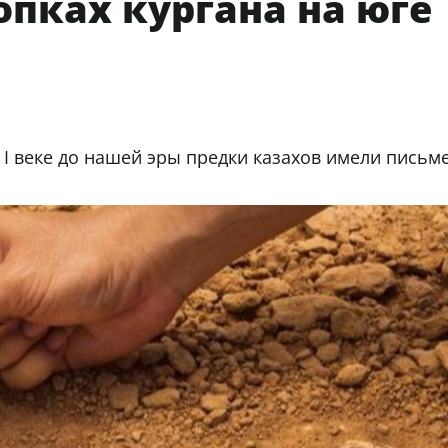
опках кургана на юге
в I веке до нашей эры предки казахов имели письм