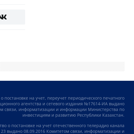
 о постановке на учет, переучет периодического печатного
ционного агентства и сетевого издания №17614-ИА выдано
том связи, информатизации и информации Министерства по
инвестициям и развитию Республики Казахстан.
тво о постановке на учет отечественного телерадио канала
23 выдано 08.09.2016 Комитетом связи, информатизации и