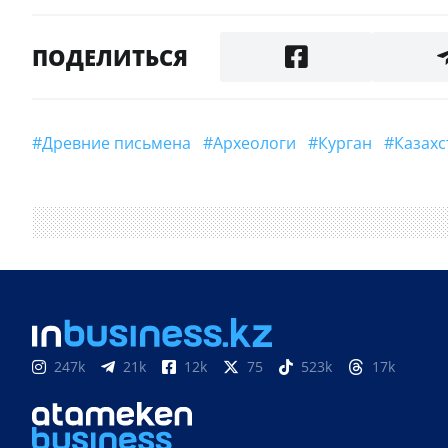
ПОДЕЛИТЬСЯ
#Древние письмена
#археологи
#Курган
#Казах
247k
21k
12k
75
523k
17k