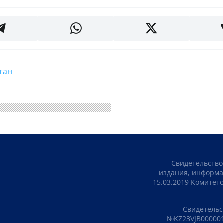
стан
Свидетельство
издания, информа
15.03.2019 Комите
Свидетельс
№KZ23VJB000001