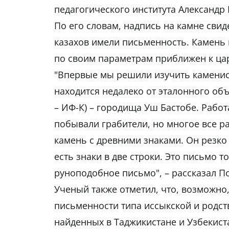
педагогического института Александр
По его словам, надпись на камне свиде
казахов имели письменность. Камень 
по своим параметрам приближен к ца
"Впервые мы решили изучить каменис
находится недалеко от эталонного объек
– ИФ-К) – городища Уш Бастобе. Работ
побывали грабители, но многое все ра
камень с древними знаками. Он резко 
есть знаки в две строки. Это письмо т
руноподобное письмо", – рассказал П
Ученый также отметил, что, возможн
письменности типа иссыкской и родст
найденных в Таджикистане и Узбекист