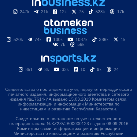
247k
21k
12k
75
523k
17k
520k
74k
130k
1087k
386k
1k
7k
56k
851
3k
33k
10
9k
24
Свидетельство о постановке на учет, переучет периодического
печатного издания, информационного агентства и сетевого
издания №17614-ИА выдано 15.03.2019 Комитетом связи,
информатизации и информации Министерства по
инвестициям и развитию Республики Казахстан.
Свидетельство о постановке на учет отечественного
телерадио канала №KZ23VJB00000123 выдано 08.09.2016
Комитетом связи, информатизации и информации
Министерства по инвестициям и развитию Республики