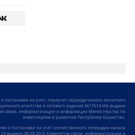
 о постановке на учет, переучет периодического печатного
ционного агентства и сетевого издания №17614-ИА выдано
том связи, информатизации и информации Министерства по
инвестициям и развитию Республики Казахстан.
тво о постановке на учет отечественного телерадио канала
23 выдано 08.09.2016 Комитетом связи, информатизации и