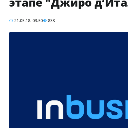
этапе "Джиро д’Ит
21.05.18, 03:50
838