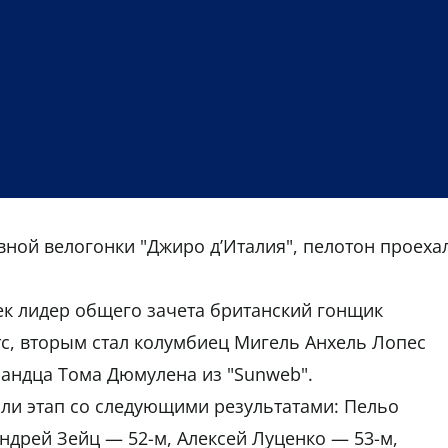
вной велогонки "Джиро д’Италия", пелотон проеха
к лидер общего зачета британский гонщик
тс, вторым стал колумбиец Мигель Анхель Лопес
лландца Тома Дюмулена из "Sunweb".
ли этап со следующими результатами: Пельо
ндрей Зейц — 52-м, Алексей Луценко — 53-м,