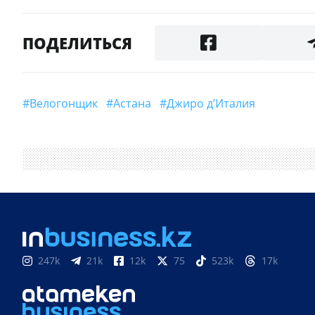
ПОДЕЛИТЬСЯ
#велогонщик
#Астана
#Джиро д’Италия
247k
21k
12k
75
523k
17k