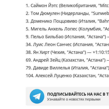
1. Саймон Йэтс (Великобритания, "Mitch
2. Том Дюмулен (Нидерланды, "Sunweb
3. Доменико Поццовиво (Италия, "Bahr
5. Мигель Анхель Лопес (Колумбия, "Ас
9. Пельо Бильбао (Испания, "Астана") 
34. Луис Леон Санчес (Испания, "Астан
38. Ян Хирт (Чехия, "Астана") — +1:10:1
69. Андрей Зейц (Казахстан, "Астана") 
79. Давиде Виллелья (Италия, "Астана")
104. Алексей Луценко (Казахстан, "Аста
ПОДПИСЫВАЙТЕСЬ НА НАС В 
Узнавайте о новостях первыми