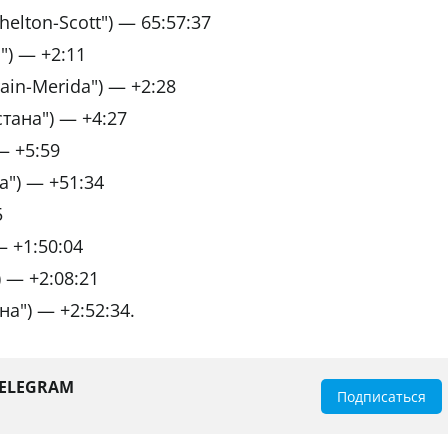
elton-Scott") — 65:57:37
") — +2:11
ain-Merida") — +2:28
тана") — +4:27
— +5:59
а") — +51:34
5
— +1:50:04
 — +2:08:21
на") — +2:52:34.
TELEGRAM
Подписаться