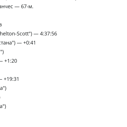
анчес — 67-м.
в
elton-Scott") — 4:37:56
тана") — +0:41
")
— +1:20
— +19:31
а")
)
а")