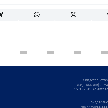
Свидетельство
издания, информа
15.03.2019 Комите
Свидетельс
№KZ23VJB000001