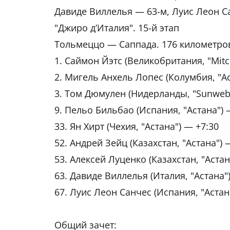
Давиде Виллелья — 63-м, Луис Леон С
"Джиро д’Италия". 15-й этап
Тольмеццо — Саппада. 176 километро
1. Саймон Йэтс (Великобритания, "Mitch
2. Мигель Анхель Лопес (Колумбия, "Ас
3. Том Дюмулен (Нидерланды, "Sunweb
9. Пельо Бильбао (Испания, "Астана") 
33. Ян Хирт (Чехия, "Астана") — +7:30
52. Андрей Зейц (Казахстан, "Астана") 
53. Алексей Луценко (Казахстан, "Астан
63. Давиде Виллелья (Италия, "Астана"
67. Луис Леон Санчес (Испания, "Астан
Общий зачет: