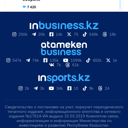
250k
20k
14k
75
548k
18k
547k
74k
135k
1099k
402k
1k
7k
61k
2k
3k
34k
10
9k
24
Свидетельство о постановке на учет, переучет периодического
печатного издания, информационного агентства и сетевого
издания №17614-ИА выдано 15.03.2019 Комитетом связи,
информатизации и информации Министерства по
инвестициям и развитию Республики Казахстан.